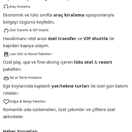
Araç Kiralama
Ekonomik ve lüks sınıfta
araç kiralama
opsiyonlarıyla
bölgeyi özgürce keşfedin.
Özel Transfer & VIP Shuttle
Havalimanı–otel arası
özel transfer
ve
VIP shuttle
ile
kapıdan kapıya ulaşım.
Lüks Otel ve Resort Paketleri
Özel plaj, spa ve fine-dining içeren
lüks otel
&
resort
paketleri.
Yat ve Tekne Kiralama
Ege koylarında kaptanlı
yat/tekne turları
ile özel gün batımı
rotaları.
Düğün & Balayı Paketleri
Romantik oda süslemeleri, özel çekimler ve çiftlere özel
aktiviteler.
Haber Yorumları