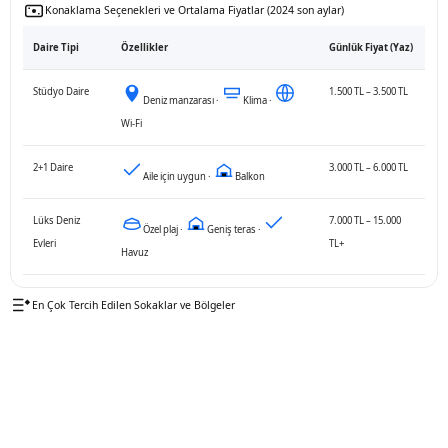
Konaklama Seçenekleri ve Ortalama Fiyatlar (2024 son aylar)
Daire Tipi
Özellikler
Günlük Fiyat (Yaz)
Stüdyo Daire
1.500 TL – 3.500 TL
Deniz manzarası
·
Klima
·
Wi-Fi
2+1 Daire
3.000 TL – 6.000 TL
Aile için uygun
·
Balkon
Lüks Deniz
7.000 TL – 15.000
Özel plaj
·
Geniş teras
·
Evleri
TL+
Havuz
En Çok Tercih Edilen Sokaklar ve Bölgeler