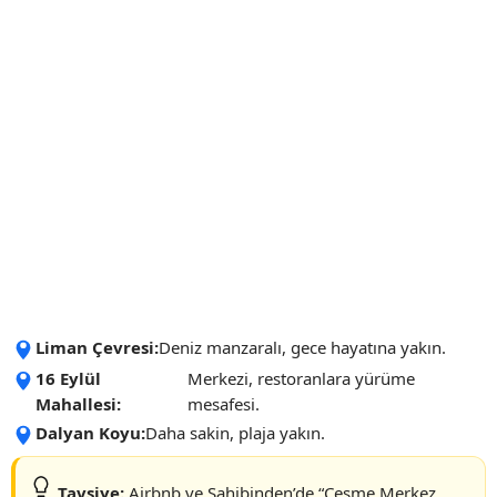
Liman Çevresi:
Deniz manzaralı, gece hayatına yakın.
16 Eylül
Merkezi, restoranlara yürüme
Mahallesi:
mesafesi.
Dalyan Koyu:
Daha sakin, plaja yakın.
Tavsiye:
Airbnb ve Sahibinden’de “Çeşme Merkez