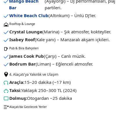
Mango Beach
(Ayayorgi) – DJ performansları, plaj
Bar
partileri.
White Beach Club
(Altınkum) – Ünlü DJ’ler.
Rooftop & Lounge
Crystal Lounge
(Marina) – Şık atmosfer, kokteyller.
Isabey Roof
(Kale yanı) – Manzaralı akşam içkileri.
Pub & Bira Bahçeleri
James Cook Pub
(Çarşı) – Canlı müzik.
Bodrum Bar
(Liman) – Eğlenceli atmosfer.
4. Alaçatı'ya Yakınlık ve Ulaşım
Araçla:
15–20 dakika (~17 km)
Taksi:
Yaklaşık 250–300 TL (2024)
Dolmuş:
Otogardan ~25 dakika
Alaçatı'da Gezilecek Yerler