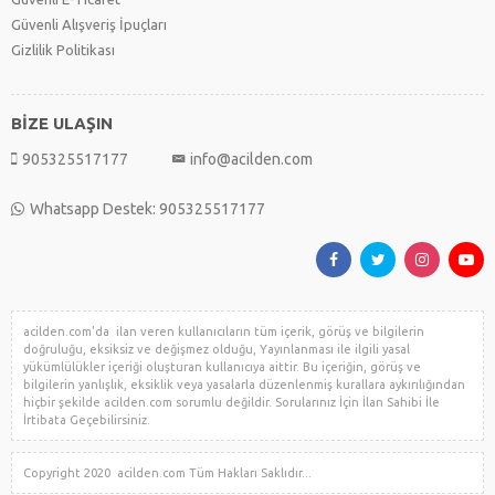
Güvenli Alışveriş İpuçları
Gizlilik Politikası
BİZE ULAŞIN
905325517177
info@acilden.com
Whatsapp Destek: 905325517177
acilden.com'da ilan veren kullanıcıların tüm içerik, görüş ve bilgilerin
doğruluğu, eksiksiz ve değişmez olduğu, Yayınlanması ile ilgili yasal
yükümlülükler içeriği oluşturan kullanıcıya aittir. Bu içeriğin, görüş ve
bilgilerin yanlışlık, eksiklik veya yasalarla düzenlenmiş kurallara aykırılığından
hiçbir şekilde acilden.com sorumlu değildir. Sorularınız İçin İlan Sahibi İle
İrtibata Geçebilirsiniz.
Copyright 2020 acilden.com Tüm Hakları Saklıdır...