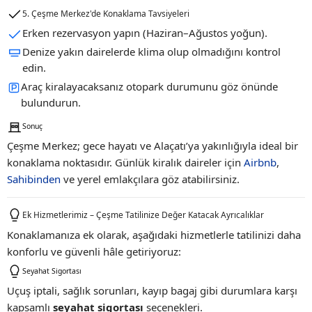
5. Çeşme Merkez'de Konaklama Tavsiyeleri
Erken rezervasyon yapın (Haziran–Ağustos yoğun).
Denize yakın dairelerde klima olup olmadığını kontrol
edin.
Araç kiralayacaksanız otopark durumunu göz önünde
bulundurun.
Sonuç
Çeşme Merkez; gece hayatı ve Alaçatı’ya yakınlığıyla ideal bir
konaklama noktasıdır. Günlük kiralık daireler için
Airbnb
,
Sahibinden
ve yerel emlakçılara göz atabilirsiniz.
Ek Hizmetlerimiz – Çeşme Tatilinize Değer Katacak Ayrıcalıklar
Konaklamanıza ek olarak, aşağıdaki hizmetlerle tatilinizi daha
konforlu ve güvenli hâle getiriyoruz:
Seyahat Sigortası
Uçuş iptali, sağlık sorunları, kayıp bagaj gibi durumlara karşı
kapsamlı
seyahat sigortası
seçenekleri.