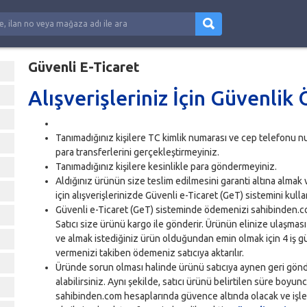
Güvenli E-Ticaret
Alışverişleriniz İçin Güvenlik 
Tanımadığınız kişilere TC kimlik numarası ve cep telefonu nu
para transferlerini gerçekleştirmeyiniz.
Tanımadığınız kişilere kesinlikle para göndermeyiniz.
Aldığınız ürünün size teslim edilmesini garanti altına almak
için alışverişlerinizde Güvenli e-Ticaret (GeT) sistemini kul
Güvenli e-Ticaret (GeT) sisteminde ödemenizi sahibinden.c
Satıcı size ürünü kargo ile gönderir. Ürünün elinize ulaşması
ve almak istediğiniz ürün olduğundan emin olmak için 4 iş 
vermenizi takiben ödemeniz satıcıya aktarılır.
Üründe sorun olması halinde ürünü satıcıya aynen geri gönde
alabilirsiniz. Aynı şekilde, satıcı ürünü belirtilen süre bo
sahibinden.com hesaplarında güvence altında olacak ve işl