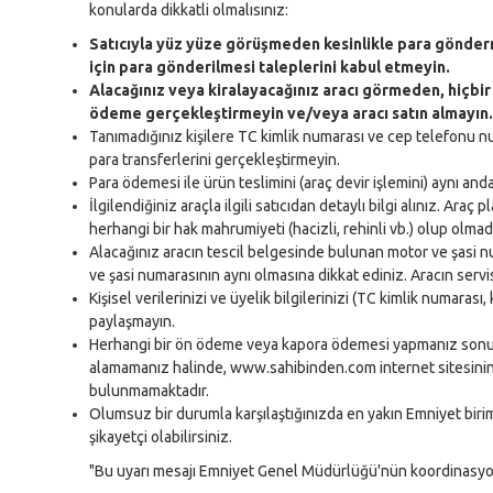
konularda dikkatli olmalısınız:
Satıcıyla yüz yüze görüşmeden kesinlikle para gönde
için para gönderilmesi taleplerini kabul etmeyin.
Alacağınız veya kiralayacağınız aracı görmeden, hiçbi
ödeme gerçekleştirmeyin ve/veya aracı satın almayın.
Tanımadığınız kişilere TC kimlik numarası ve cep telefonu nu
para transferlerini gerçekleştirmeyin.
Para ödemesi ile ürün teslimini (araç devir işlemini) aynı and
İlgilendiğiniz araçla ilgili satıcıdan detaylı bilgi alınız. Araç
herhangi bir hak mahrumiyeti (hacizli, rehinli vb.) olup olmadığ
Alacağınız aracın tescil belgesinde bulunan motor ve şasi n
ve şasi numarasının aynı olmasına dikkat ediniz. Aracın servis
Kişisel verilerinizi ve üyelik bilgilerinizi (TC kimlik numarası, k
paylaşmayın.
Herhangi bir ön ödeme veya kapora ödemesi yapmanız sonu
alamamanız halinde, www.sahibinden.com internet sitesinin
bulunmamaktadır.
Olumsuz bir durumla karşılaştığınızda en yakın Emniyet birimi
şikayetçi olabilirsiniz.
"Bu uyarı mesajı Emniyet Genel Müdürlüğü'nün koordinasyon