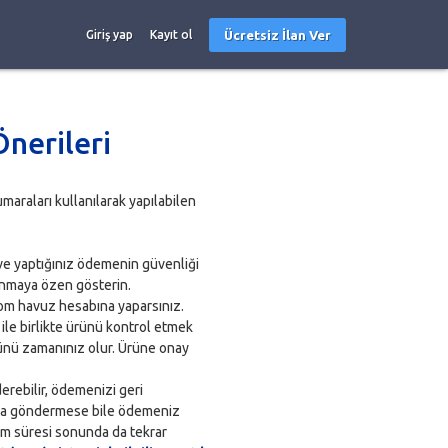
Ücretsiz İlan Ver
Giriş yap
Kayıt ol
Önerileri
maraları kullanılarak yapılabilen
 ve yaptığınız ödemenin güvenliği
lanmaya özen gösterin.
om havuz hesabına yaparsınız.
 ile birlikte ürünü kontrol etmek
günü zamanınız olur. Ürüne onay
rebilir, ödemenizi geri
yunca göndermese bile ödemeniz
em süresi sonunda da tekrar