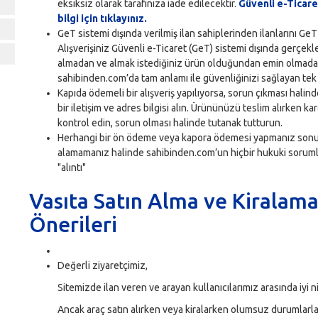
eksiksiz olarak tarafınıza iade edilecektir.
Güvenli e-Ticaret
bilgi için tıklayınız.
GeT sistemi dışında verilmiş ilan sahiplerinden ilanlarını GeT
Alışverişiniz Güvenli e-Ticaret (GeT) sistemi dışında gerçekl
almadan ve almak istediğiniz ürün olduğundan emin olmad
sahibinden.com’da tam anlamı ile güvenliğinizi sağlayan tek 
Kapıda ödemeli bir alışveriş yapılıyorsa, sorun çıkması halind
bir iletişim ve adres bilgisi alın. Ürününüzü teslim alırken ka
kontrol edin, sorun olması halinde tutanak tutturun.
Herhangi bir ön ödeme veya kapora ödemesi yapmanız sonu
alamamanız halinde sahibinden.com’un hiçbir hukuki sorum
"alıntı"
Vasıta Satın Alma ve Kiralam
Önerileri
Değerli ziyaretçimiz,
Sitemizde ilan veren ve arayan kullanıcılarımız arasında iyi ni
Ancak araç satın alırken veya kiralarken olumsuz durumlarla