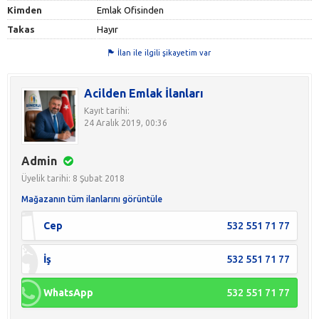
Kimden
Emlak Ofisinden
Takas
Hayır
İlan ile ilgili şikayetim var
Acilden Emlak İlanları
Kayıt tarihi:
24 Aralık 2019, 00:36
Admin
Üyelik tarihi: 8 Şubat 2018
Mağazanın tüm ilanlarını görüntüle
Cep
532 551 71 77
İş
532 551 71 77
WhatsApp
532 551 71 77