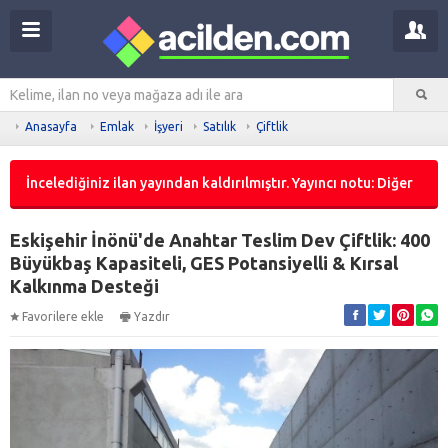
Anasayfa
Emlak
İşyeri
Satılık
Çiftlik
İncelediğiniz ilan yayından kaldırılmıştır. Yayıncı notu: Diğer
Eskişehir İnönü'de Anahtar Teslim Dev Çiftlik: 400
Büyükbaş Kapasiteli, GES Potansiyelli & Kırsal
Kalkınma Desteği
Favorilere ekle
Yazdır