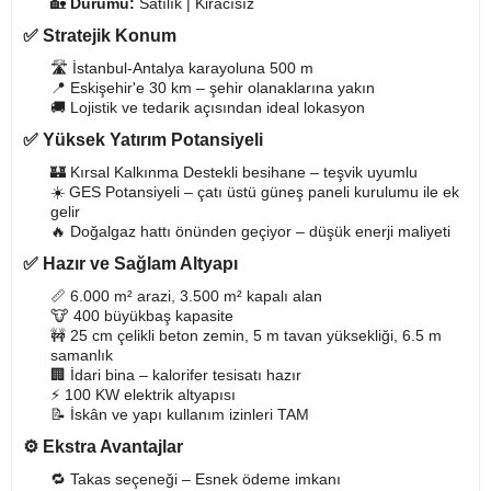
🏡
Durumu:
Satılık | Kiracısız
✅
Stratejik Konum
🛣️ İstanbul-Antalya karayoluna 500 m
📍 Eskişehir'e 30 km – şehir olanaklarına yakın
🚚 Lojistik ve tedarik açısından ideal lokasyon
✅
Yüksek Yatırım Potansiyeli
🏰️ Kırsal Kalkınma Destekli besihane – teşvik uyumlu
☀️ GES Potansiyeli – çatı üstü güneş paneli kurulumu ile ek
gelir
🔥 Doğalgaz hattı önünden geçiyor – düşük enerji maliyeti
✅
Hazır ve Sağlam Altyapı
📏 6.000 m² arazi, 3.500 m² kapalı alan
🐮 400 büyükbaş kapasite
🚧 25 cm çelikli beton zemin, 5 m tavan yüksekliği, 6.5 m
samanlık
🏢 İdari bina – kalorifer tesisatı hazır
⚡ 100 KW elektrik altyapısı
📝 İskân ve yapı kullanım izinleri TAM
⚙️
Ekstra Avantajlar
🔁 Takas seçeneği – Esnek ödeme imkanı