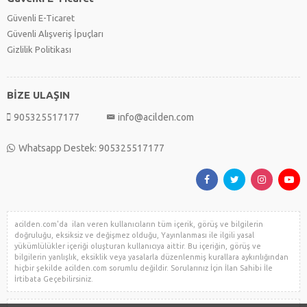
Güvenli E-Ticaret
Güvenli Alışveriş İpuçları
Gizlilik Politikası
BİZE ULAŞIN
905325517177
info@acilden.com
Whatsapp Destek: 905325517177
acilden.com'da ilan veren kullanıcıların tüm içerik, görüş ve bilgilerin
doğruluğu, eksiksiz ve değişmez olduğu, Yayınlanması ile ilgili yasal
yükümlülükler içeriği oluşturan kullanıcıya aittir. Bu içeriğin, görüş ve
bilgilerin yanlışlık, eksiklik veya yasalarla düzenlenmiş kurallara aykırılığından
hiçbir şekilde acilden.com sorumlu değildir. Sorularınız İçin İlan Sahibi İle
İrtibata Geçebilirsiniz.