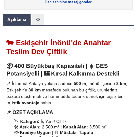
İlan sahibine mesaj gönder
Açıklama
🐄
Eskişehir İnönü'de Anahtar
Teslim Dev Çiftlik
📦 400 Büyükbaş Kapasiteli | ☀️ GES
Potansiyelli | 🏰️ Kırsal Kalkınma Destekli
📍 İstanbul-Antalya yoluna sadece
500 m
, İnönü ilçesine
2 km
,
Eskişehir'e
30 km
mesafede bulunan bu çiftlik, ürünlerinizi
pazara ulaştırmak ve hammadde tedarik etmek için eşsiz bir
lojistik avantaja
sahip.
📌
ÖZET AÇIKLAMA
🏷️
Kategori:
İş Yeri / Çiftlik
🛠️
Açık Alan:
2.500 m² |
Kapalı Alan:
3.500 m²
💳
Krediye Uygun
| 📄
Müstakil Tapulu