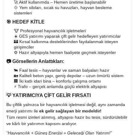
🚀 Aktif kullanımda – Hemen üretime başlanabilir
🍲️ Yem siloları, sıcak su havuzları, hayvan besleme
sistemleri
🎯
HEDEF KİTLE
🐮 Profesyonel hayvancılık işletmeleri
☀️ GES yatırımı yaparak çift gelir hedefleyen yatırımcılar
🏰️ Kırsal kalkınma desteklerinden faydalanmak isteyen
girişimciler
⚙️ Hazır altyapıyla hemen faaliyete geçmek isteyenler
📷
Görsellerin Anlattıkları:
🐄 Faal tesis – hayvanlar ve saman balyaları hazır
🏡 Kaliteli beton yapı, geniş depolar – uzun ömürlü sistem
🏢 İki katlı idari bina – konforlu çalışma ortamı
⚡ Trafo – gerçek anlamda güçlü elektrik altyapısı
💡
YATIRIMCIYA ÇİFT GELİR FIRSATI
Bu çiftlik yalnızca bir hayvancılık işletmesi değil, aynı zamanda
enerji yatırımı ile
ek gelir sağlayan bir modeldir!
Tüm resmi izinleri alınmış, altyapısı hazır bu tesis, sürdürülebilir
ve kârlı bir yatırımın kapısını aralıyor.
“Hayvancılık + Güneş Enerjisi = Geleceği Olan Yatırım!”